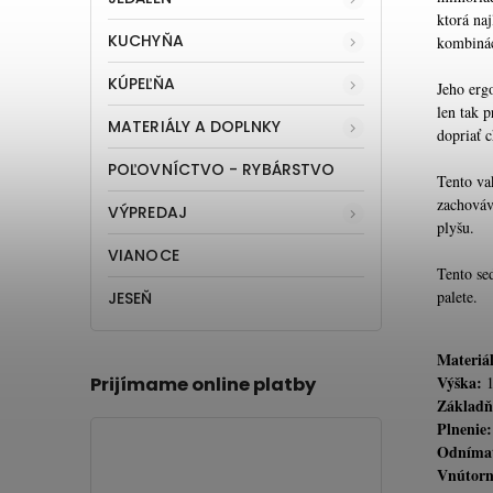
ktorá na
KUCHYŇA
kombinác
KÚPEĽŇA
Jeho erg
len tak 
MATERIÁLY A DOPLNKY
dopriať 
POĽOVNÍCTVO - RYBÁRSTVO
Tento va
zachováv
VÝPREDAJ
plyšu.
VIANOCE
Tento sed
palete.
JESEŇ
Materiál
Výška: 
Prijímame online platby
Základň
Plnenie:
Odnímat
Vnútorn