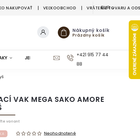
KO NAKUPOVAŤ
VEĽKOOBCHOD
VRÁTENIE TOVARU A OD
EUR
Nákupný košík
Prázdny košík
+421 915 77 44
AKY
JEDÁLEŇ
KUCHYŇA
KÚPEĽŇA
M
88
yš
ACÍ VAK MEGA SAKO AMORE
Š
ľte variant
Neohodnotené
KA