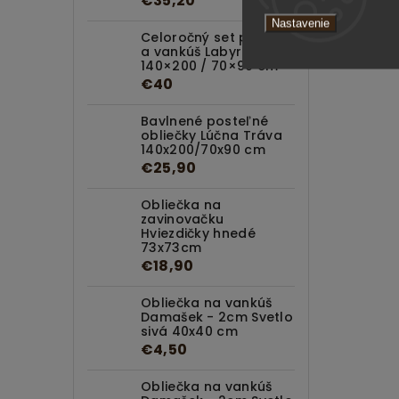
€35,20
Nastavenie
Celoročný set paplón
a vankúš Labyrint
140×200 / 70×90 cm
€40
Bavlnené posteľné
obliečky Lúčna Tráva
140x200/70x90 cm
€25,90
Obliečka na
zavinovačku
Hviezdičky hnedé
73x73cm
€18,90
Obliečka na vankúš
Damašek - 2cm Svetlo
sivá 40x40 cm
€4,50
Obliečka na vankúš