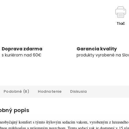
Tlač
Doprava zdarma
Garancia kvality
s kuriérom nad 60€
produkty vyrobené na Slo
Podobné (8)
Hodnotenie
Diskusia
obný popis
neobyčajný komfort s týmto štýlovým sedacím vakom, vyrobeným z luxusného 
nou mäkkosťou a príjemným povrchom. Tento sedací vak je dostupný v 15 rôzn