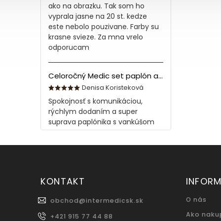
ako na obrazku. Tak som ho
vyprala jasne na 20 st. kedze
este nebolo pouzivane. Farby su
krasne svieze. Za mna vrelo
odporucam
Celoročný Medic set paplón a vankúš z bavlny
Denisa Koristeková
Spokojnosť s komunikáciou,
rýchlym dodaním a super
suprava paplónika s vankúšom
KONTAKT
INFORM
O nás
obchod
@
intermedicsk.sk
Ako naku
+421 915 77 44 88