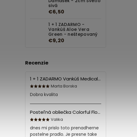
Damašek - 2cm Svetlo
sivá
€6,50
1 + 1 ZADARMO -
Vankúš Aloe Vera
Green - neštepovaný
€9,20
Recenzie
1 + 1 ZADARMO Vankúš Medical 70x90 cm
Marta Borska
Dobra kvalita
Posteľná obliečka Colorful Flowers Modrá 140x200/70x90 cm
Valika
dnes mi prislo toto prenadherne
postelne pradlo. Je presne take