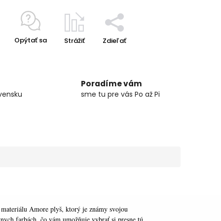
Opýtať sa
Strážiť
Zdieľať
Poradíme vám
vensku
sme tu pre vás Po až Pi
materiálu Amore plyš, ktorý je známy svojou
ych farbách, čo vám umožňuje vybrať si presne tú,