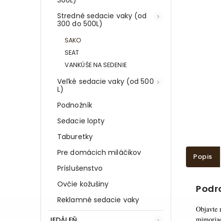
Stredné sedacie vaky (od
300 do 500L)
SAKO
SEAT
VANKÚŠE NA SEDENIE
Veľké sedacie vaky (od 500
L)
Podnožník
Sedacie lopty
Taburetky
Pre domácich miláčikov
Popis
Príslušenstvo
Ovčie kožušiny
Podr
Reklamné sedacie vaky
Objavte 
mimoriad
JEDÁLEŇ