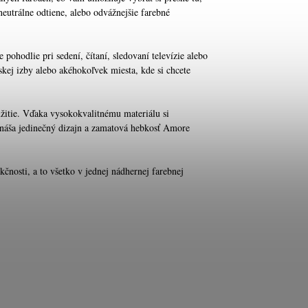
neutrálne odtiene, alebo odvážnejšie farebné
pohodlie pri sedení, čítaní, sledovaní televízie alebo
kej izby alebo akéhokoľvek miesta, kde si chcete
žitie. Vďaka vysokokvalitnému materiálu si
rináša jedinečný dizajn a zamatová hebkosť Amore
kčnosti, a to všetko v jednej nádhernej farebnej