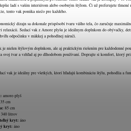
jlepšie ladí s vaším interiérom alebo osobným štýlom. Či už preferujete tlmené 
ie, tento vak ponúka niečo pre každého.
onomický dizajn sa dokonale prispôsobí tvaru vášho tela, čo zaručuje maximálne 
pri relaxácii. Sedací vak z Amore plyšu je ideálnym doplnkom do obývačky, dets
chvíľu odpočinku v mäkkej a pohodlnej náruči.
k je nielen štýlovým doplnkom, ale aj praktickým riešením pre každodenné pou
a svoj tvar a vzhľad aj po dlhodobom používaní. Doprajte si komfort, ktorý p
ací vak je ideálny pre všetkých, ktorí hľadajú kombináciu štýlu, pohodlia a fun
: 
a:
 
eľný kryt: 
ý kryt:
 áno