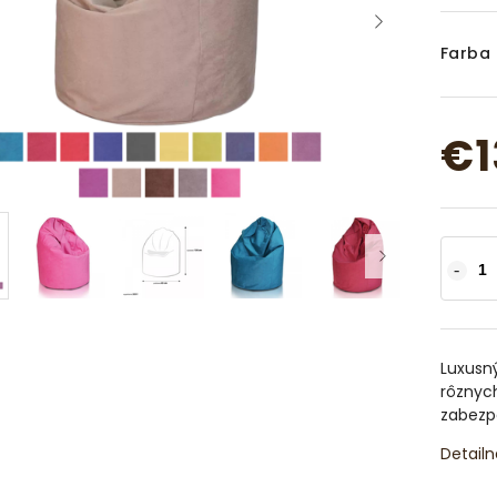
Farba
€1
Luxusný
rôznyc
zabezp
Detailn