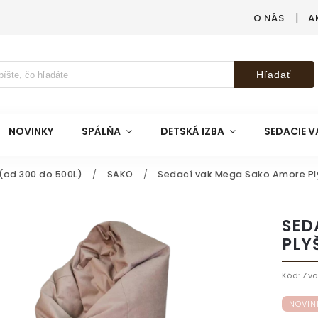
O NÁS
A
Hľadať
NOVINKY
SPÁLŇA
DETSKÁ IZBA
SEDACIE V
(od 300 do 500L)
/
SAKO
/
Sedací vak Mega Sako Amore Pl
SED
PLY
Kód:
Zvo
NOVIN