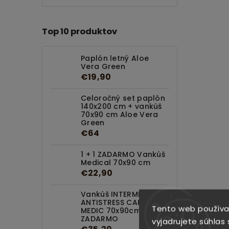
Top 10 produktov
Paplón letný Aloe
Vera Green
€19,90
Celoročný set paplón
140x200 cm + vankúš
70x90 cm Aloe Vera
Green
€64
1 + 1 ZADARMO Vankúš
Medical 70x90 cm
€22,90
Vankúš INTERMEDIC
ANTISTRESS CARBON
Tento web používa
MEDIC 70x90cm 1+1
ZADARMO
vyjadrujete súhlas 