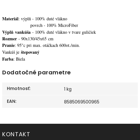
Materiál
: výplň - 100% duté vlákno
povrch - 100% MicroFiber
Výplň
vankúša
- 100% duté vlákno v tvare guličiek
Rozmer
- 90x130/45x65 cm
Pranie
: 95°c pri max. otáčkach 600ot./min.
štepovaný
Vankúš je
Farba
: Biela
Dodatočné parametre
Hmotnosť
:
1 kg
EAN
:
8585069500965
KONTAKT