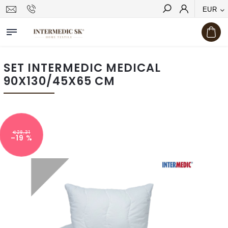
EUR
Hľadať
SET INTERMEDIC MEDICAL
90X130/45X65 CM
€28,31
–19 %