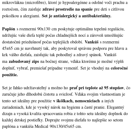
mikrovlákna (microfibre), ktoré je hypoalergénne a odolné voči prachu a
zdravé prostredie na spanie
roztočom, čím zaisťuje
pre deti s citlivou
Set je antialergický a antibakteriálny.
pokožkou a alergiami.
Paplón
s rozmermi 90x130 cm poskytuje optimálnu tepelnú reguláciu,
udržujúc vaše dieťa teplé počas chladnejších nocí a zároveň umožňujúc
Vankúš
dostatočnú priedušnosť počas teplejších období.
s rozmermi
45x65 cm je navrhnutý tak, aby poskytoval správnu podporu pre hlavu a
krk vášho dieťaťa, zaisťujúc tak pohodlný a zdravý spánok.
Vankúš
zabudovaný zips
ma
na bočnej strane, vďaka ktorému je možné výplň
celoročné
doplniť, vybrať, premiešať prípadne vymeniť. Set je vhodný na
použitie.
prať pri teplote až 95 stupňov
Set je ľahko udržiavateľný a možno ho
, čo
zaručuje jeho dlhodobú čistotu a sviežosť. Vďaka svojim vlastnostiam je
v škôlkach, nemocniciach
tento set ideálny pre použitie
a iných
zariadeniach, kde je vysoký nárok na hygienu a časté pranie. ​Elegantný
dizajn a vysoká kvalita spracovania robia z tohto setu ideálny doplnok do
každej detskej postieľky. Doprajte svojmu dieťaťu to najlepšie so setom
paplóna a vankúša Medical
90x130/45x65 cm.