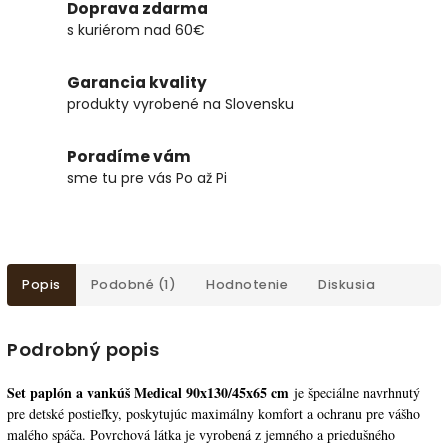
Doprava zdarma
s kuriérom nad 60€
Garancia kvality
produkty vyrobené na Slovensku
Poradíme vám
sme tu pre vás Po až Pi
Popis
Podobné (1)
Hodnotenie
Diskusia
Podrobný popis
Set paplón a vankúš Medical
90x130/45x65 cm
je špeciálne navrhnutý
pre detské postieľky, poskytujúc maximálny komfort a ochranu pre vášho
malého spáča. Povrchová látka je vyrobená z jemného a priedušného