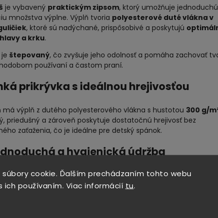
š
je vybavený
praktickým zipsom
, ktorý umožňuje jednoduchú
iu množstva výplne. Výplň tvoria
polyesterové duté vlákna v
guličiek
, ktoré sú nadýchané, prispôsobivé a poskytujú
optimál
hlavy a krku
.
 je
štepovaný
, čo zvyšuje jeho odolnosť a pomáha zachovať tv
dlhodobom používaní a častom praní.
Ľahká prikrývka s ideálnou hrejivosťou
n
má výplň z dutého polyesterového vlákna s hustotou
300 g/m
ý, priedušný a zároveň poskytuje dostatočnú hrejivosť bez
ého zaťaženia, čo je ideálne pre detský spánok.
ednoduchá a hygienická údržba
t je navrhnutý s dôrazom na praktickosť a hygienu. Možno ho pr
 súbory cookie. Ďalším prechádzaním tohto webu
°C
pri maximálnych otáčkach
600 ot./min.
, čo zabezpečuje čis
s ich používaním. Viac informácií
tu
.
obú sviežosť.
avné výhody detského setu Medic