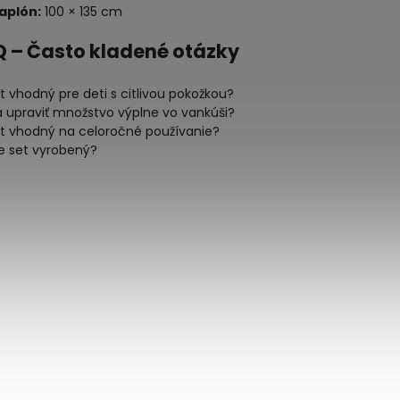
aplón:
100 × 135 cm
Q – Často kladené otázky
t vhodný pre deti s citlivou pokožkou?
a upraviť množstvo výplne vo vankúši?
et vhodný na celoročné používanie?
je set vyrobený?