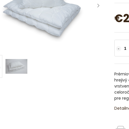
€2
Prémiov
hrejiv
vrstven
celoroč
pre reg
Detailn