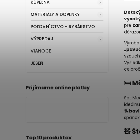
KÚPEĽŇA
Detský
MATERIÁLY A DOPLNKY
vysoký
pre
zd
POĽOVNÍCTVO - RYBÁRSTVO
dôrazom
VÝPREDAJ
Výroba
„pavu
VIANOCE
vzduch
Výsledk
JESEŇ
celoroč
🛏️ 
Prijímame online platby
Set Me
ideálnu
% bavl
spánok
🧸 Š
Top 10 produktov