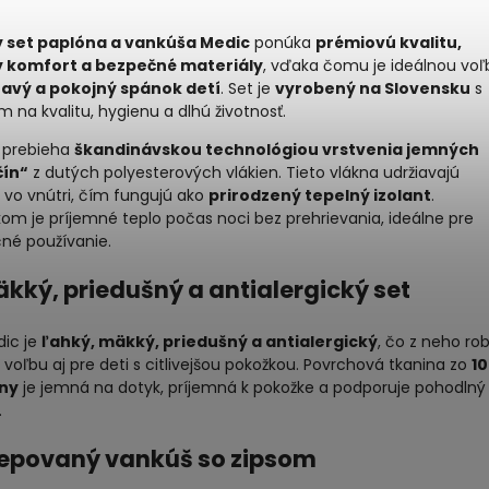
 set paplóna a vankúša Medic
ponúka
prémiovú kvalitu,
 komfort a bezpečné materiály
, vďaka čomu je ideálnou vo
ravý a pokojný spánok detí
. Set je
vyrobený na Slovensku
s
 na kvalitu, hygienu a dlhú životnosť.
 prebieha
škandinávskou technológiou vrstvenia jemných
čín“
z dutých polyesterových vlákien. Tieto vlákna udržiavajú
 vo vnútri, čím fungujú ako
prirodzený tepelný izolant
.
om je príjemné teplo počas noci bez prehrievania, ideálne pre
né používanie.
Mäkký, priedušný a antialergický set
dic je
ľahký, mäkký, priedušný a antialergický
, čo z neho rob
 voľbu aj pre deti s citlivejšou pokožkou. Povrchová tkanina zo
1
ny
je jemná na dotyk, príjemná k pokožke a podporuje pohodlný
.
tepovaný vankúš so zipsom