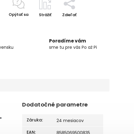
Opýtať sa
Strážiť
Zdieľať
Poradíme vám
vensku
sme tu pre vás Po až Pi
Dodatočné parametre
–
Záruka
:
24 mesiacov
EAN
:
8585069500835