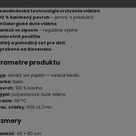
kandinávska technológia vrstvenia vlákien
00 % bavlnený povrch
– jemný a priedušný
ntialergické duté vlákna
ankúš so zipsom
– regulácia výplne
eloročné použitie
ahký a pohodlný set pre deti
yrobené na Slovensku
arametre produktu
yp:
detský set paplón + vankúš Medic
arba:
biela
ovrch:
100 % bavlna
ýplň:
polyesterové duté vlákno
ranie:
60 °C
ax. otáčky:
600 ot./min.
ozmery
ankúš:
40 × 60 cm