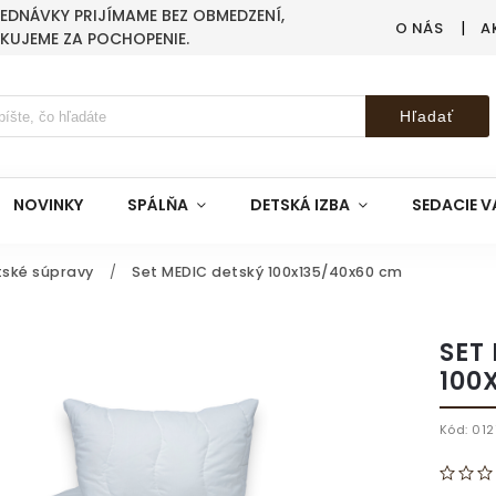
BJEDNÁVKY PRIJÍMAME BEZ OBMEDZENÍ,
O NÁS
A
AKUJEME ZA POCHOPENIE.
Hľadať
NOVINKY
SPÁLŇA
DETSKÁ IZBA
SEDACIE V
tské súpravy
/
Set MEDIC detský 100x135/40x60 cm
SET
100
Kód:
012