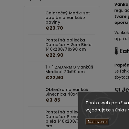
Vankú
regulác
Celoročný Medic set
tvare 
paplón a vankúš z
bavlny
oporu 
€23,70
Vankúš
aj pri 
Posteľná obliečka
Damašek - 2cm Biela
140x200/70x90 cm
🌡️ 
€22,90
Papló
1 + 1 ZADARMO Vankúš
Je ľahk
Medical 70x90 cm
zbytočn
€22,90
🧼 J
Obliečka na vankúš
Slnečnica 40x40 cm
€3,85
Celý se
Tento web používa
pri
60 
vyjadrujete súhlas 
Posteľná obliečka
a dlhod
Damašek Premium
biela 140x200/70x90
Nastavenie
✅ Hl
cm