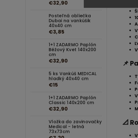
€32,90
Š
Posteľná obliečka
1
Dubai na vankúšik
A
40x40 cm
V
€3,85
C
Ľ
1+1 ZADARMO Paplón
Béžový Kvet 140x200
V
cm
€32,90
📌 P
5 ks Vankúš MEDICAL
T
hladký 40x40 cm
F
€15
P
V
1+1 ZADARMO Paplón
P
Classic 140x200 cm
€32,90
M
📐 R
Vložka do zavinovačky
Medical - letná
73x73cm
V
€7,20