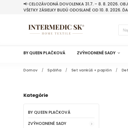
📢 CELOZÁVODNÁ DOVOLENKA 31.7. – 8. 8. 2026. O
VŠETKY ZÁSIELKY BUDÚ ODOSLANÉ OD 10. 8. 2026. Ď
BY QUEEN PLAČKOVÁ
ZVÝHODNENÉ SADY
Domov
/
Spálňa
/
Set vankúš + paplón
/
De
Kategórie
BY QUEEN PLAČKOVÁ
ZVÝHODNENÉ SADY