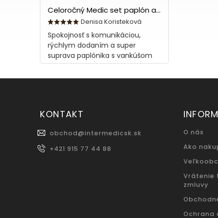
Celoročný Medic set paplón a vankúš z bavlny
Denisa Koristeková
Spokojnosť s komunikáciou,
rýchlym dodaním a super
suprava paplónika s vankúšom
KONTAKT
INFORM
O nás
obchod
@
intermedicsk.sk
Ako naku
+421 915 77 44 88
Veľkoob
Vrátenie
zmluvy
Obchodn
Ochrana 