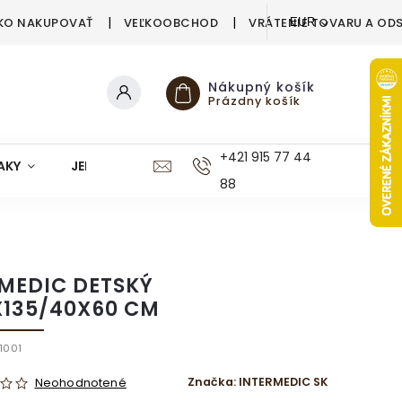
KO NAKUPOVAŤ
VEĽKOOBCHOD
VRÁTENIE TOVARU A OD
EUR
Nákupný košík
Prázdny košík
+421 915 77 44
AKY
JEDÁLEŇ
KUCHYŇA
KÚPEĽŇA
M
88
 MEDIC DETSKÝ
X135/40X60 CM
1001
Značka:
INTERMEDIC SK
Neohodnotené