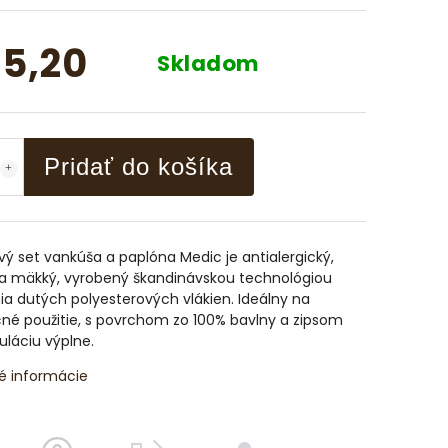
5,20
Skladom
Pridať do košíka
ý set vankúša a paplóna Medic je antialergický,
ý a mäkký, vyrobený škandinávskou technológiou
ia dutých polyesterových vlákien. Ideálny na
né použitie, s povrchom zo 100% bavlny a zipsom
uláciu výplne.
é informácie