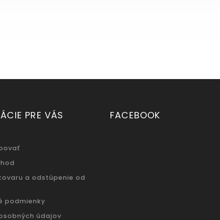
ÁCIE PRE VÁS
FACEBOOK
povať
chod
 tovaru a odstúpenie od
é podmienky
osobných údajov