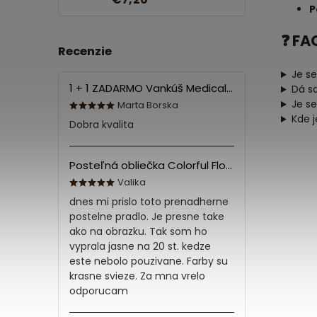
P
❓ FA
Recenzie
Je se
1 + 1 ZADARMO Vankúš Medical 70x90 cm
Dá s
Je s
Marta Borska
Kde 
Dobra kvalita
Posteľná obliečka Colorful Flowers Modrá 140x200/70x90 cm
Valika
dnes mi prislo toto prenadherne
postelne pradlo. Je presne take
ako na obrazku. Tak som ho
vyprala jasne na 20 st. kedze
este nebolo pouzivane. Farby su
krasne svieze. Za mna vrelo
odporucam