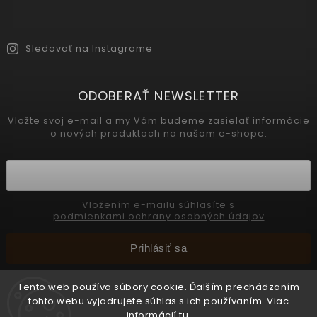
Sledovať na Instagrame
ODOBERAŤ NEWSLETTER
Vložte svoj e-mail a my Vám budeme zasielať informácie
o nových produktoch na našom e-shope.
Vložením e-mailu súhlasíte s
podmienkami ochrany osobných údajov
Prihlásiť sa
Tento web používa súbory cookie. Ďalším prechádzaním
tohto webu vyjadrujete súhlas s ich používaním. Viac
Copyright 2026
INTERMEDIC SK
. Všetky práva vyhradené.
informácií
tu
.