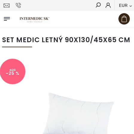
EUR
Hľadať
SET MEDIC LETNÝ 90X130/45X65 CM
€29
–25 %