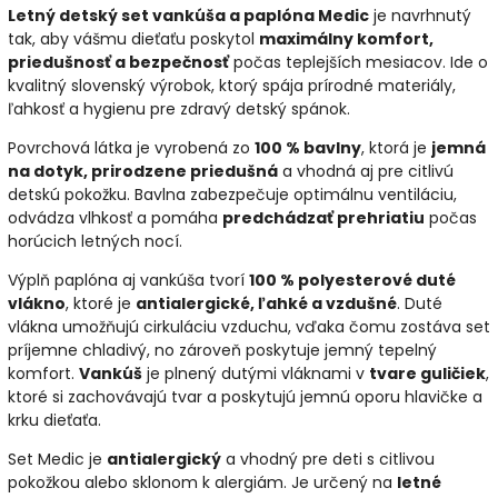
Letný detský set vankúša a paplóna Medic
je navrhnutý
tak, aby vášmu dieťaťu poskytol
maximálny komfort,
priedušnosť a bezpečnosť
počas teplejších mesiacov. Ide o
kvalitný slovenský výrobok, ktorý spája prírodné materiály,
ľahkosť a hygienu pre zdravý detský spánok.
Povrchová látka je vyrobená zo
100 % bavlny
, ktorá je
jemná
na dotyk, prirodzene priedušná
a vhodná aj pre citlivú
detskú pokožku. Bavlna zabezpečuje optimálnu ventiláciu,
odvádza vlhkosť a pomáha
predchádzať prehriatiu
počas
horúcich letných nocí.
Výplň paplóna aj vankúša tvorí
100 % polyesterové duté
vlákno
, ktoré je
antialergické, ľahké a vzdušné
. Duté
vlákna umožňujú cirkuláciu vzduchu, vďaka čomu zostáva set
príjemne chladivý, no zároveň poskytuje jemný tepelný
komfort.
Vankúš
je plnený dutými vláknami v
tvare guličiek
,
ktoré si zachovávajú tvar a poskytujú jemnú oporu hlavičke a
krku dieťaťa.
Set Medic je
antialergický
a vhodný pre deti s citlivou
pokožkou alebo sklonom k alergiám. Je určený na
letné