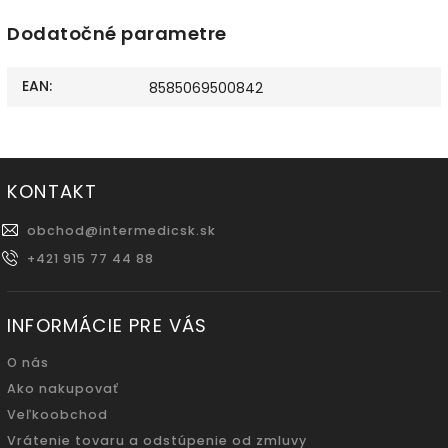
Dodatočné parametre
EAN
:
8585069500842
KONTAKT
obchod
@
intermedicsk.sk
+421 915 77 44 88
INFORMÁCIE PRE VÁS
O nás
Ako nakupovať
Veľkoobchod
Vrátenie tovaru a odstúpenie od zmluvy