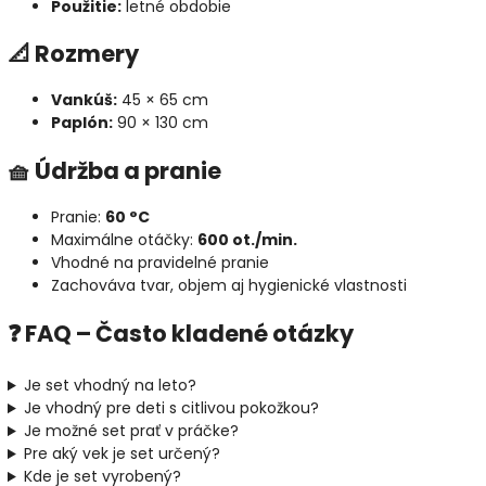
Použitie:
letné obdobie
📐 Rozmery
Vankúš:
45 × 65 cm
Paplón:
90 × 130 cm
🧺 Údržba a pranie
Pranie:
60 °C
Maximálne otáčky:
600 ot./min.
Vhodné na pravidelné pranie
Zachováva tvar, objem aj hygienické vlastnosti
❓ FAQ – Často kladené otázky
Je set vhodný na leto?
Je vhodný pre deti s citlivou pokožkou?
Je možné set prať v práčke?
Pre aký vek je set určený?
Kde je set vyrobený?