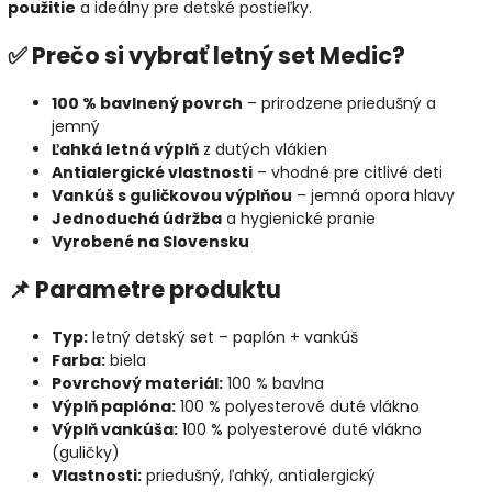
použitie
a ideálny pre detské postieľky.
✅ Prečo si vybrať letný set Medic?
100 % bavlnený povrch
– prirodzene priedušný a
jemný
Ľahká letná výplň
z dutých vlákien
Antialergické vlastnosti
– vhodné pre citlivé deti
Vankúš s guličkovou výplňou
– jemná opora hlavy
Jednoduchá údržba
a hygienické pranie
Vyrobené na Slovensku
📌 Parametre produktu
Typ:
letný detský set – paplón + vankúš
Farba:
biela
Povrchový materiál:
100 % bavlna
Výplň paplóna:
100 % polyesterové duté vlákno
Výplň vankúša:
100 % polyesterové duté vlákno
(guličky)
Vlastnosti:
priedušný, ľahký, antialergický