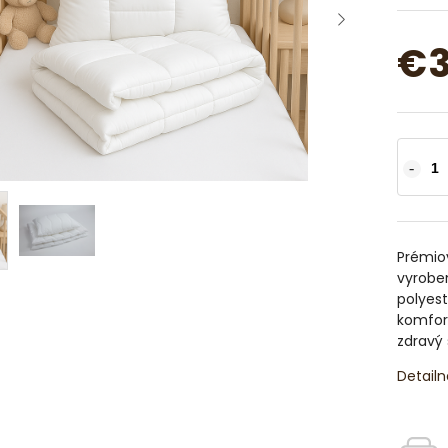
€3
Prémiov
vyroben
polyest
komfor
zdravý 
Detailn