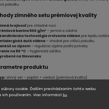
livú pokožku.
hody zimného setu prémiovej kvality
imná hrejivosť
pre chladné noci
rémiová bavlna 500 g/m²
– jemná a odolná
kandinávska technológia vrstvenia vlákien
pre lepšiu izolác
ntialergické duté vlákna
– vhodné pre citlivú pokožku
ankúš so zipsom
– regulácia výplne podľa potreby
ranie na 60 °C
– hygienická údržba
yrobené na Slovensku
arametre produktu
yp:
zimný set – paplón + vankúš (prémiová kvalita)
arba:
biela
ovrchový materiál:
100 % bavlna (hustota až 500 g/m²)
 súbory cookie. Ďalším prechádzaním tohto webu
ýplň:
100 % polyester (duté polyesterové vlákna)
s ich používaním. Viac informácií
tu
.
ankúš:
so zipsom na úpravu výplne
lastnosti:
hrejivý, ľahký, priedušný, antialergický
oužitie:
zimné obdobie