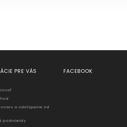
ÁCIE PRE VÁS
FACEBOOK
povať
chod
 tovaru a odstúpenie od
é podmienky