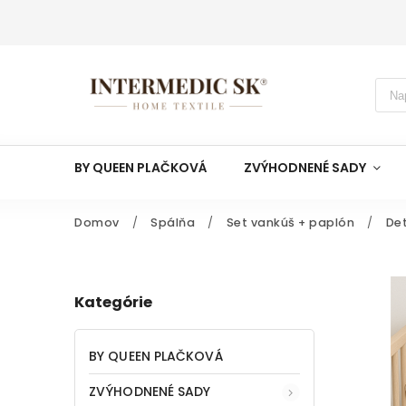
BY QUEEN PLAČKOVÁ
ZVÝHODNENÉ SADY
Domov
/
Spálňa
/
Set vankúš + paplón
/
De
Kategórie
BY QUEEN PLAČKOVÁ
ZVÝHODNENÉ SADY