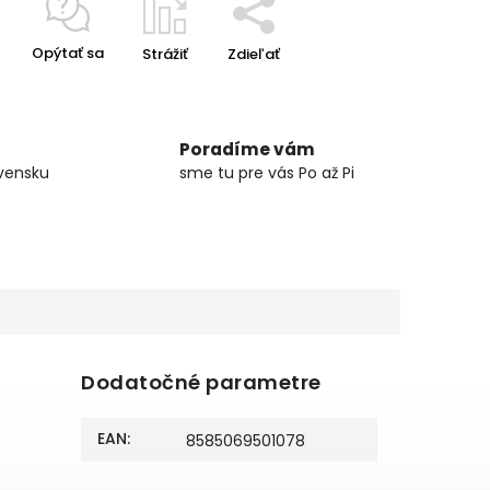
Opýtať sa
Strážiť
Zdieľať
Poradíme vám
vensku
sme tu pre vás Po až Pi
Dodatočné parametre
EAN
:
8585069501078