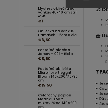
Mystery obliečka na
📐 O
vankúš 40x40 cm za 1
€ 🎁
V
€1
P
Obliečka na vankúš
🧺 Ú
Damašek - 2cm Biela
€6,50
P
Posteľná plachta
M
Jersey - 001 - Biela
V
€8,50
p
Posteľná obliečka
❓ FA
Microfibre Elegant
Bloom 140x200/70x90
cm
Je s
€15,50
Čo z
Je se
Celoročný paplón
Dá s
Medical sivý z
mikrovlákna 140×200
Ako s
cm