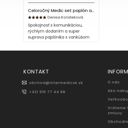
Celoročný Medic set paplón a vankúš z bavlny
Denisa Koristeková
Spokojnosť s komunikáciou,
rýchlym dodaním a super
suprava paplónika s vankúšom
KONTAKT
INFORM
O nás
obchod
@
intermedicsk.sk
Ako naku
+421 915 77 44 88
Veľkoob
Vrátenie
zmluvy
Obchodn