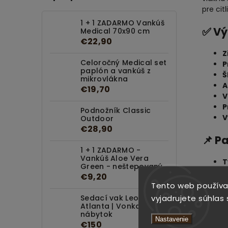
pre cit
1 + 1 ZADARMO Vankúš
✅ Vý
Medical 70x90 cm
€22,90
Z
Celoročný Medical set
P
paplón a vankúš z
Š
mikrovlákna
A
€19,70
V
P
Podnožník Classic
V
Outdoor
€28,90
📌 P
1 + 1 ZADARMO -
Vankúš Aloe Vera
T
Green - neštepovaný
F
€9,20
P
Tento web používa
V
vyjadrujete súhlas 
Sedací vak Leone
V
Atlanta | Vonkajší
nábytok
V
Nastavenie
€150
P