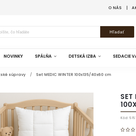
O NÁS
A
Hľadať
NOVINKY
SPÁLŇA
DETSKÁ IZBA
SEDACIE V
tské súpravy
/
Set MEDIC WINTER 100x135/40x60 cm
SET
100
Kód:
515