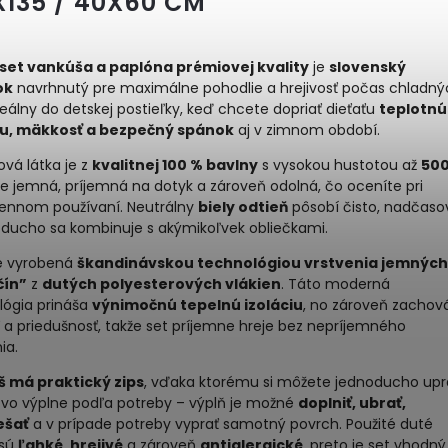
X135 / 40X60 CM
set vankúša a paplóna prémiovej kvality
je
slovenský
ok
navrhnutý pre maximálne pohodlie a hrejivosť počas chladný
deálny do detskej postieľky, keď chcete dopriať dieťaťu
teplotnú
u, mäkkosť a bezpečný spánok
aj v zimnom období.
vá látka je z
kvalitnej 100 % bavlny
s vysokou hustotou až
50
 Je jemná, príjemná na dotyk a zároveň odolná, čo oceníte pri
ennom používaní. Neutrálny
biely odtieň
pôsobí čisto, nadčaso
oducho sa kombinuje s akýmikoľvek obliečkami.
je vyrobená
škandinávskou technológiou vrstvenia jemných
čín”
z
dutých polyesterových vlákien
. Táto moderná
lógia prináša
výnimočnú tepelnú izoláciu
, no zároveň zachov
 a priedušnosť, takže set príjemne hreje bez nepríjemného
ia.
 má praktický zips
, vďaka ktorému si môžete jednoducho upr
vo výplne podľa potreby – výplň je možné
doplniť, ubrať,
ešať
a v prípade potreby vyprať samotný povrch. Použité duté
 sú
ľahké, hrejivé
a zároveň
antialergické
, preto je set vhodný