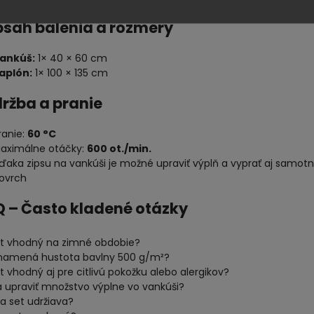
bsah balenia a rozmery
ankúš:
1× 40 × 60 cm
aplón:
1× 100 × 135 cm
držba a pranie
ranie:
60 °C
aximálne otáčky:
600 ot./min.
ďaka zipsu na vankúši je možné upraviť výplň a vyprať aj samot
ovrch
Q – Často kladené otázky
et vhodný na zimné obdobie?
namená hustota bavlny 500 g/m²?
t vhodný aj pre citlivú pokožku alebo alergikov?
a upraviť množstvo výplne vo vankúši?
a set udržiava?