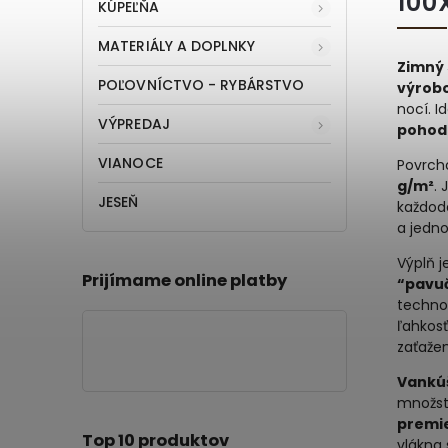
100
KÚPEĽŇA
MATERIÁLY A DOPLNKY
Zimný 
POĽOVNÍCTVO - RYBÁRSTVO
výrob
nocí. I
VÝPREDAJ
pohod
VIANOCE
Povrcho
g/m²
.
JESEŇ
každod
a jedn
Výplň 
Prijímame online platby
“pavu
techno
ľahkosť
zaťažen
Vankúš
množst
premi
Top 10 produktov
vlákna