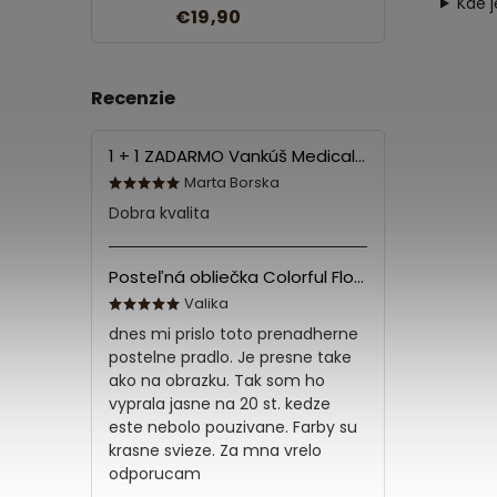
Kde 
€19,90
Recenzie
1 + 1 ZADARMO Vankúš Medical 70x90 cm
Marta Borska
Dobra kvalita
Posteľná obliečka Colorful Flowers Modrá 140x200/70x90 cm
Valika
dnes mi prislo toto prenadherne
postelne pradlo. Je presne take
ako na obrazku. Tak som ho
vyprala jasne na 20 st. kedze
este nebolo pouzivane. Farby su
krasne svieze. Za mna vrelo
odporucam