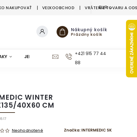
KO NAKUPOVAŤ
VEĽKOOBCHOD
VRÁTENIE TOVARU A OD
EUR
Nákupný košík
Prázdny košík
+421 915 77 44
AKY
JEDÁLEŇ
KUCHYŇA
KÚPEĽŇA
M
88
 MEDIC WINTER
X135/40X60 CM
1517
Značka:
INTERMEDIC SK
Neohodnotené