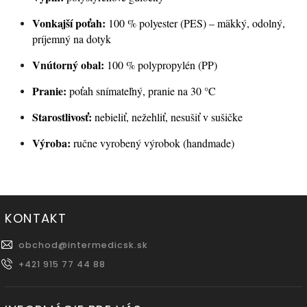
Vonkajší poťah:
100 % polyester (PES) – mäkký, odolný,
príjemný na dotyk
Vnútorný obal:
100 % polypropylén (PP)
Pranie:
poťah snímateľný, pranie na 30 °C
Starostlivosť:
nebieliť, nežehliť, nesušiť v sušičke
Výroba:
ručne vyrobený výrobok (handmade)
KONTAKT
obchod
@
intermedicsk.sk
+421 915 77 44 88