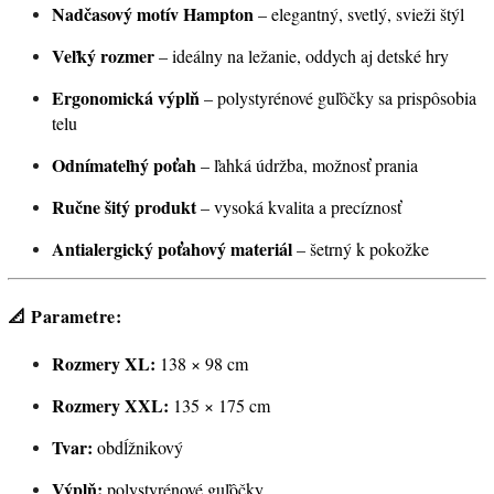
Nadčasový motív Hampton
– elegantný, svetlý, svieži štýl
Veľký rozmer
– ideálny na ležanie, oddych aj detské hry
Ergonomická výplň
– polystyrénové guľôčky sa prispôsobia
telu
Odnímateľný poťah
– ľahká údržba, možnosť prania
Ručne šitý produkt
– vysoká kvalita a precíznosť
Antialergický poťahový materiál
– šetrný k pokožke
📐
Parametre:
Rozmery XL:
138 × 98 cm
Rozmery XXL:
135 × 175 cm
Tvar:
obdĺžnikový
Výplň:
polystyrénové guľôčky