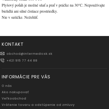
Plyšový poťah je možné sňať a prať v práčke na 30°C. Nepoužívajte
bielidlá ani silné čistiace prostriedky.
Nie v sušičke. Nežehliť.
KONTAKT
obchod
@
intermedicsk.sk
+421 915 77 44 88
INFORMÁCIE PRE VÁS
O nás
Ako nakupovať
Veľkoobchod
Vrátenie tovaru a odstúpenie od zmluvy