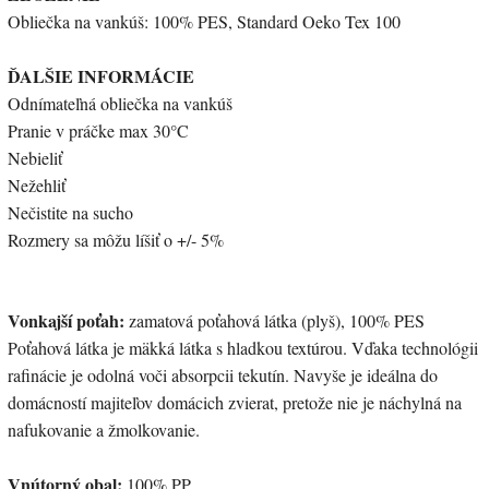
Obliečka na vankúš: 100% PES, Standard Oeko Tex 100
ĎALŠIE INFORMÁCIE
Odnímateľná obliečka na vankúš
Pranie v práčke max 30°C
Nebieliť
Nežehliť
Nečistite na sucho
Rozmery sa môžu líšiť o +/- 5%
Vonkajší poťah:
zamatová poťahová látka (plyš), 100% PES
Poťahová látka je mäkká látka s hladkou textúrou. Vďaka technológii
rafinácie je odolná voči absorpcii tekutín. Navyše je ideálna do
domácností majiteľov domácich zvierat, pretože nie je náchylná na
nafukovanie a žmolkovanie.
Vnútorný obal:
100% PP