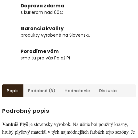
Doprava zdarma
s kuriérom nad 60€
Garancia kvality
produkty vyrobené na Slovensku
Poradíme vám
sme tu pre vás Po až Pi
Popis
Podobné (8)
Hodnotenie
Diskusia
Podrobný popis
Vankúš Plyš
je slovenský výrobok. Na ušitie bol použitý krásny,
hrubý plyšový materiál v tých najmódnejších farbách tejto sezóny. Je