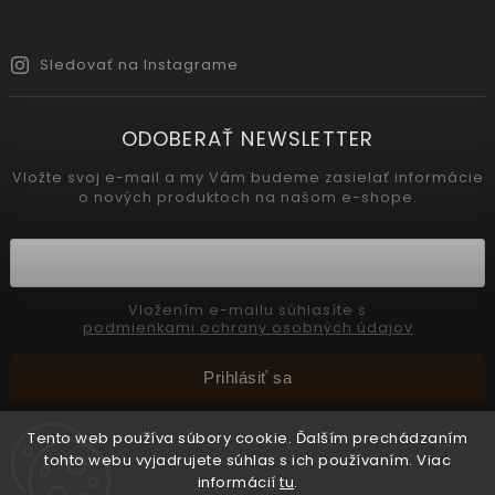
Sledovať na Instagrame
ODOBERAŤ NEWSLETTER
Vložte svoj e-mail a my Vám budeme zasielať informácie
o nových produktoch na našom e-shope.
Vložením e-mailu súhlasíte s
podmienkami ochrany osobných údajov
Prihlásiť sa
Tento web používa súbory cookie. Ďalším prechádzaním
tohto webu vyjadrujete súhlas s ich používaním. Viac
Copyright 2026
INTERMEDIC SK
. Všetky práva vyhradené.
informácií
tu
.