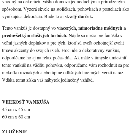
vhodný na dekoráciu vášho domova jednoduchým a prirodzeným
spôsobom. Vyzerá skvele na stoličkách, pohovkách a posteliach ako
skvelý darček.
vynikajúca dekorácia. Bude to aj
viacerých, mimoriadne módnych a
Tento vankúš je dostupný vo
predovšetkým slušivých farbách.
Nájde sa niečo pre fanúšikov
veľmi jasných doplnkov a pre tých, ktorí sú oveľa ochotnejší zvoliť
tmavé akcenty do svojich izieb. Hoci ide o dekoratívny vankúš,
odporúčame ho aj na relax počas dňa. Ak máte v úmysle umiestniť
tento vankúš na väčšiu pohovku, odporúčame vám rozhodnúť sa pre
niekoľko rovnakých alebo úplne odlišných farebných verzií naraz.
Vďaka tomu získa váš nábytok jedinečný vzhľad.
VEĽKOSŤ VANKÚŠA
45 cm x 45 cm
60 cm x 60 cm
ZLOŽENIE