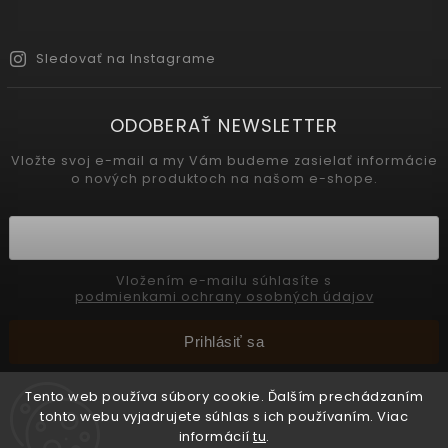
Sledovať na Instagrame
ODOBERAŤ NEWSLETTER
Vložte svoj e-mail a my Vám budeme zasielať informácie
o nových produktoch na našom e-shope.
Vložením e-mailu súhlasíte s
podmienkami ochrany osobných údajov
Prihlásiť sa
Tento web používa súbory cookie. Ďalším prechádzaním
tohto webu vyjadrujete súhlas s ich používaním. Viac
Copyright 2026
INTERMEDIC SK
. Všetky práva vyhradené.
informácií
tu
.