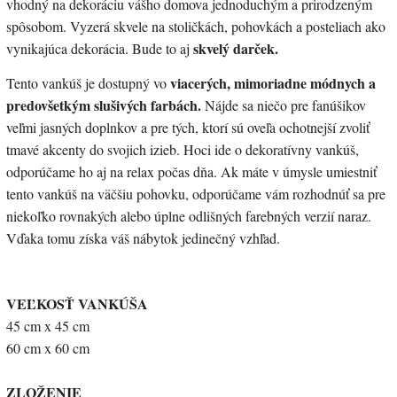
vhodný na dekoráciu vášho domova jednoduchým a prirodzeným
spôsobom. Vyzerá skvele na stoličkách, pohovkách a posteliach ako
skvelý darček.
vynikajúca dekorácia. Bude to aj
viacerých, mimoriadne módnych a
Tento vankúš je dostupný vo
predovšetkým slušivých farbách.
Nájde sa niečo pre fanúšikov
veľmi jasných doplnkov a pre tých, ktorí sú oveľa ochotnejší zvoliť
tmavé akcenty do svojich izieb. Hoci ide o dekoratívny vankúš,
odporúčame ho aj na relax počas dňa. Ak máte v úmysle umiestniť
tento vankúš na väčšiu pohovku, odporúčame vám rozhodnúť sa pre
niekoľko rovnakých alebo úplne odlišných farebných verzií naraz.
Vďaka tomu získa váš nábytok jedinečný vzhľad.
VEĽKOSŤ VANKÚŠA
45 cm x 45 cm
60 cm x 60 cm
ZLOŽENIE