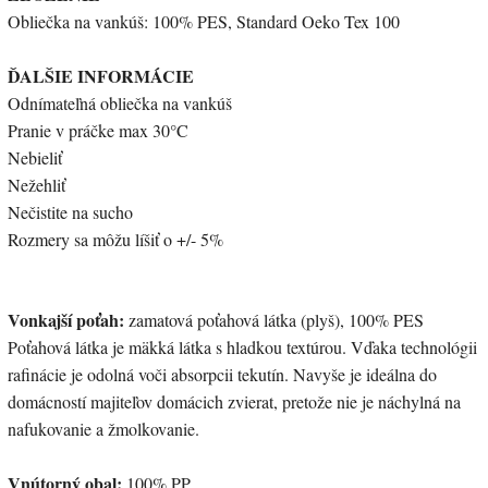
Obliečka na vankúš: 100% PES, Standard Oeko Tex 100
ĎALŠIE INFORMÁCIE
Odnímateľná obliečka na vankúš
Pranie v práčke max 30°C
Nebieliť
Nežehliť
Nečistite na sucho
Rozmery sa môžu líšiť o +/- 5%
Vonkajší poťah:
zamatová poťahová látka (plyš), 100% PES
Poťahová látka je mäkká látka s hladkou textúrou. Vďaka technológii
rafinácie je odolná voči absorpcii tekutín. Navyše je ideálna do
domácností majiteľov domácich zvierat, pretože nie je náchylná na
nafukovanie a žmolkovanie.
Vnútorný obal:
100% PP