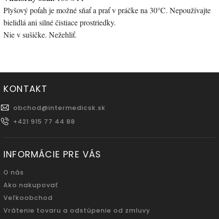
Plyšový poťah je možné sňať a prať v práčke na 30°C. Nepoužívajte
bielidlá ani silné čistiace prostriedky.
Nie v sušičke. Nežehliť.
KONTAKT
obchod
@
intermedicsk.sk
+421 915 77 44 88
INFORMÁCIE PRE VÁS
O nás
Ako nakupovať
Veľkoobchod
Vrátenie tovaru a odstúpenie od zmluvy