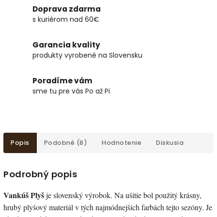
Doprava zdarma
s kuriérom nad 60€
Garancia kvality
produkty vyrobené na Slovensku
Poradíme vám
sme tu pre vás Po až Pi
Popis
Podobné (8)
Hodnotenie
Diskusia
Podrobný popis
Vankúš Plyš
je slovenský výrobok. Na ušitie bol použitý krásny,
hrubý plyšový materiál v tých najmódnejších farbách tejto sezóny. Je