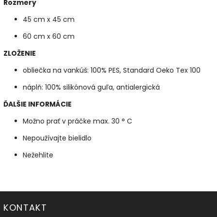
Rozmery
45 cm x 45 cm
60 cm x 60 cm
ZLOŽENIE
obliečka na vankúš: 100% PES, Standard Oeko Tex 100
náplň: 100% silikónová guľa, antialergická
ĎALŠIE INFORMÁCIE
Možno prať v práčke max. 30 ° C
Nepoužívajte bielidlo
Nežehlite
KONTAKT