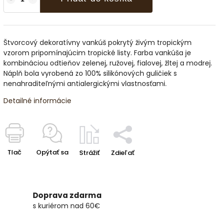
Štvorcový dekoratívny vankúš pokrytý živým tropickým
vzorom pripomínajúcim tropické listy. Farba vankúša je
kombináciou odtieňov zelenej, ružovej, fialovej, žltej a modrej.
Náplň bola vyrobená zo 100% silikónových guličiek s
nenahraditeľnými antialergickými vlastnosťami.
Detailné informácie
Tlač
Opýtať sa
Strážiť
Zdieľať
Doprava zdarma
s kuriérom nad 60€