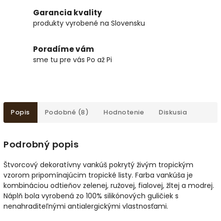
Garancia kvality
produkty vyrobené na Slovensku
Poradíme vám
sme tu pre vás Po až Pi
Popis
Podobné (8)
Hodnotenie
Diskusia
Podrobný popis
Štvorcový dekoratívny vankúš pokrytý živým tropickým
vzorom pripomínajúcim tropické listy. Farba vankúša je
kombináciou odtieňov zelenej, ružovej, fialovej, žltej a modrej.
Náplň bola vyrobená zo 100% silikónových guličiek s
nenahraditeľnými antialergickými vlastnosťami.