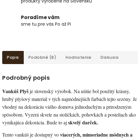
produkty vyrobené na Slovensku
Poradíme vám
sme tu pre vás Po až Pi
Popis
Podobné (8)
Hodnotenie
Diskusia
Podrobný popis
Vankúš Plyš
je slovenský výrobok. Na ušitie bol použitý krásny,
hrubý plyšový materiál v tých najmódnejších farbách tejto sezóny. Je
vhodný na dekoráciu vášho domova jednoduchým a prirodzeným
spôsobom. Vyzerá skvele na stoličkách, pohovkách a posteliach ako
skvelý darček.
vynikajúca dekorácia. Bude to aj
viacerých, mimoriadne módnych a
Tento vankúš je dostupný vo