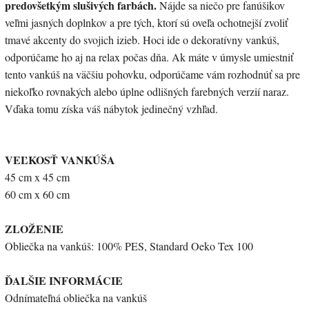
predovšetkým slušivých farbách.
Nájde sa niečo pre fanúšikov
veľmi jasných doplnkov a pre tých, ktorí sú oveľa ochotnejší zvoliť
tmavé akcenty do svojich izieb. Hoci ide o dekoratívny vankúš,
odporúčame ho aj na relax počas dňa. Ak máte v úmysle umiestniť
tento vankúš na väčšiu pohovku, odporúčame vám rozhodnúť sa pre
niekoľko rovnakých alebo úplne odlišných farebných verzií naraz.
Vďaka tomu získa váš nábytok jedinečný vzhľad.
VEĽKOSŤ VANKÚŠA
45 cm x 45 cm
60 cm x 60 cm
ZLOŽENIE
Obliečka na vankúš: 100% PES, Standard Oeko Tex 100
ĎALŠIE INFORMÁCIE
Odnímateľná obliečka na vankúš