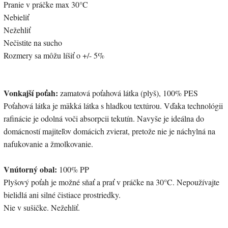
Pranie v práčke max 30°C
Nebieliť
Nežehliť
Nečistite na sucho
Rozmery sa môžu líšiť o +/- 5%
Vonkajší poťah:
zamatová poťahová látka (plyš), 100% PES
Poťahová látka je mäkká látka s hladkou textúrou. Vďaka technológii
rafinácie je odolná voči absorpcii tekutín. Navyše je ideálna do
domácností majiteľov domácich zvierat, pretože nie je náchylná na
nafukovanie a žmolkovanie.
Vnútorný obal:
100% PP
Plyšový poťah je možné sňať a prať v práčke na 30°C. Nepoužívajte
bielidlá ani silné čistiace prostriedky.
Nie v sušičke. Nežehliť.