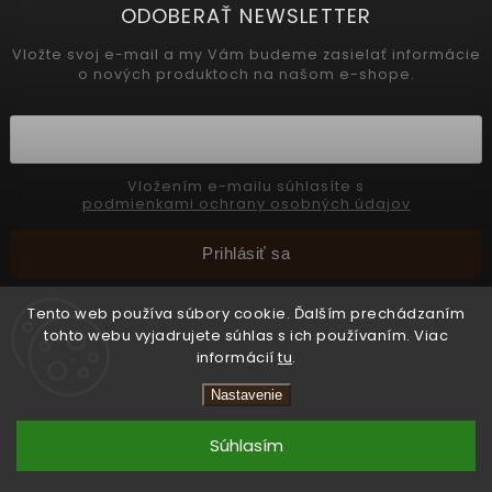
ODOBERAŤ NEWSLETTER
Vložte svoj e-mail a my Vám budeme zasielať informácie
o nových produktoch na našom e-shope.
Vložením e-mailu súhlasíte s
podmienkami ochrany osobných údajov
Prihlásiť sa
Tento web používa súbory cookie. Ďalším prechádzaním
tohto webu vyjadrujete súhlas s ich používaním. Viac
Copyright 2026
INTERMEDIC SK
. Všetky práva vyhradené.
informácií
tu
.
📢 Celozávodná dovolenka 31.7. – 8. 8. 2026.
Upraviť nastavenie cookies
Objednávky prijímame bez obmedzení, všetky
Nastavenie
Vytvořil
Shoptet
zásielky budú odoslané od 10. 8. 2026. Ďakujeme
za pochopenie.
Súhlasím