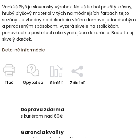
Vankúš Plyš je slovenský výrobok. Na ušitie bol použitý krásny,
hrubý plyšový materiál v tých najmódnejších farbách tejto
sezóny. Je vhodný na dekoráciu vášho domova jednoduchým
a prirodzeným spôsobom. Vyzerá skvele na stoličkách,
pohovkách a posteliach ako vynikajúca dekorácia. Bude to aj
skvelý darček.
Detailné informácie
Tlač
Opýtať sa
Strážiť
Zdieľať
Doprava zdarma
s kuriérom nad 60€
Garancia kvality