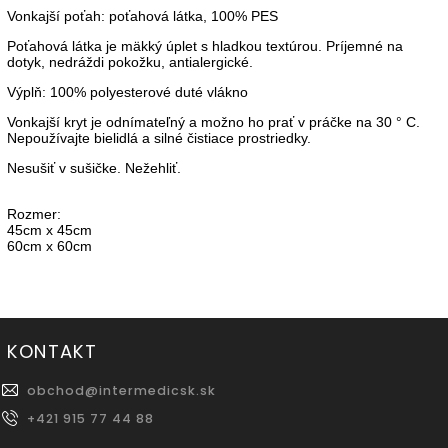
Vonkajší poťah: poťahová látka, 100% PES
Poťahová látka je mäkký úplet s hladkou textúrou. Príjemné na
dotyk, nedráždi pokožku, antialergické.
Výplň: 100% polyesterové duté vlákno
Vonkajší kryt je odnímateľný a možno ho prať v práčke na 30 ° C.
Nepoužívajte bielidlá a silné čistiace prostriedky.
Nesušiť v sušičke. Nežehliť.
Rozmer:
45cm x 45cm
60cm x 60cm
KONTAKT
obchod
@
intermedicsk.sk
+421 915 77 44 88