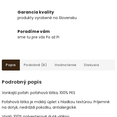
Garancia kvality
produkty vyrobené na Slovensku
Poradíme vám
sme tu pre vás Po až Pi
Popis
Podobné (8)
Hodnotenie
Diskusia
Podrobný popis
Vonkajší poťah: poťahová látka, 100% PES
Poťahová látka je mäkký úplet s hladkou textúrou. Príjemné
na dotyk, nedráždi pokožku, antialergické.
Výplň: 100% polyesterové duté vlákno