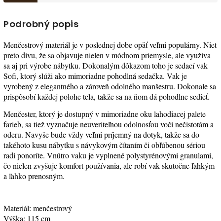
Podrobný popis
Menčestrový materiál je v poslednej dobe opäť veľmi populárny. Niet
preto divu, že sa objavuje nielen v módnom priemysle, ale využíva
sa aj pri výrobe nábytku. Dokonalým dôkazom toho je sedací vak
Sofi, ktorý slúži ako mimoriadne pohodlná sedačka. Vak je
vyrobený z elegantného a zároveň odolného manšestru. Dokonale sa
prispôsobí každej polohe tela, takže sa na ňom dá pohodlne sedieť.
Menčester, ktorý je dostupný v mimoriadne oku lahodiacej palete
farieb, sa tiež vyznačuje neuveriteľnou odolnosťou voči nečistotám a
oderu. Navyše bude vždy veľmi príjemný na dotyk, takže sa do
takéhoto kusu nábytku s návykovým čítaním či obľúbenou sériou
radi ponoríte. Vnútro vaku je vyplnené polystyrénovými granulami,
čo nielen zvyšuje komfort používania, ale robí vak skutočne ľahkým
a ľahko prenosným.
Materiál: menčestrový
Výška: 115 cm