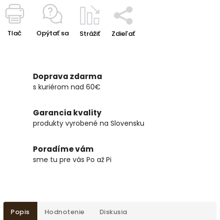
Tlač
Opýtať sa
Strážiť
Zdieľať
Doprava zdarma
s kuriérom nad 60€
Garancia kvality
produkty vyrobené na Slovensku
Poradíme vám
sme tu pre vás Po až Pi
Popis
Hodnotenie
Diskusia