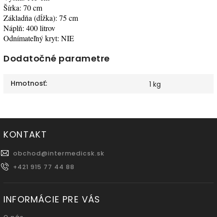
Šírka: 70 cm
Základňa (dĺžka): 75 cm
Náplň: 400 litrov
Odnímateľný kryt: NIE
Dodatočné parametre
Hmotnosť
:
1 kg
KONTAKT
obchod
@
intermedicsk.sk
+421 915 77 44 88
INFORMÁCIE PRE VÁS