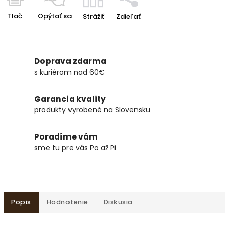
Tlač
Opýtať sa
Strážiť
Zdieľať
Doprava zdarma
s kuriérom nad 60€
Garancia kvality
produkty vyrobené na Slovensku
Poradíme vám
sme tu pre vás Po až Pi
Popis
Hodnotenie
Diskusia