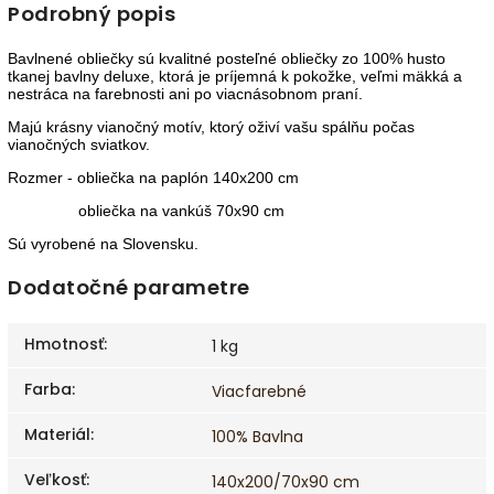
Podrobný popis
Bavlnené obliečky sú kvalitné posteľné obliečky zo 100% husto
tkanej bavlny deluxe, ktorá je príjemná k pokožke, veľmi mäkká a
nestráca na farebnosti ani po viacnásobnom praní.
Majú krásny vianočný motív, ktorý oživí vašu spálňu počas
vianočných sviatkov.
Rozmer - obliečka na paplón 140x200 cm
obliečka na vankúš 70x90 cm
Sú vyrobené na Slovensku.
Dodatočné parametre
Hmotnosť
:
1 kg
Farba
:
Viacfarebné
Materiál
:
100% Bavlna
Veľkosť
:
140x200/70x90 cm