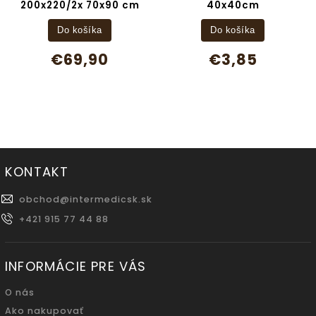
200x220/2x 70x90 cm
40x40cm
Do košíka
Do košíka
€69,90
€3,85
KONTAKT
obchod
@
intermedicsk.sk
+421 915 77 44 88
INFORMÁCIE PRE VÁS
O nás
Ako nakupovať