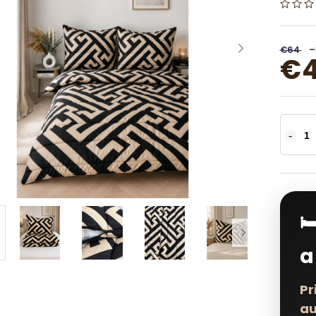
€64
–
€

a
Pr
au