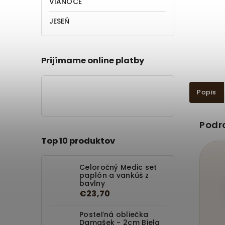
VIANOCE
JESEŇ
Prijímame online platby
Popis
Podr
Top 10 produktov
Celoročný Medic set
paplón a vankúš z
bavlny
€23,70
Posteľná obliečka
Damašek - 2cm Biela