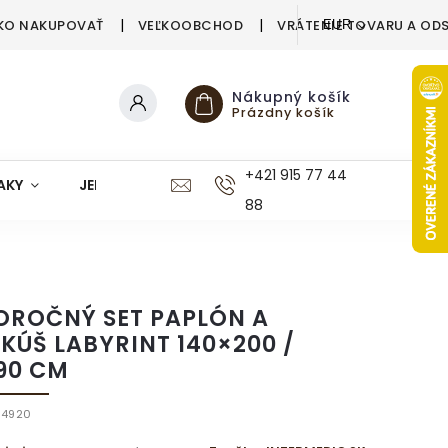
KO NAKUPOVAŤ
VEĽKOOBCHOD
VRÁTENIE TOVARU A OD
EUR
Nákupný košík
Prázdny košík
+421 915 77 44
AKY
JEDÁLEŇ
KUCHYŇA
KÚPEĽŇA
M
88
OROČNÝ SET PAPLÓN A
KÚŠ LABYRINT 140×200 /
90 CM
84920