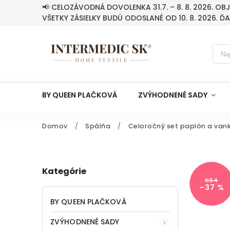
📢 CELOZÁVODNÁ DOVOLENKA 31.7. – 8. 8. 2026. O
VŠETKY ZÁSIELKY BUDÚ ODOSLANÉ OD 10. 8. 2026. Ď
BY QUEEN PLAČKOVÁ
ZVÝHODNENÉ SADY
Domov
/
Spálňa
/
Celoročný set paplón a vank
Kategórie
€64
–37 %
BY QUEEN PLAČKOVÁ
ZVÝHODNENÉ SADY