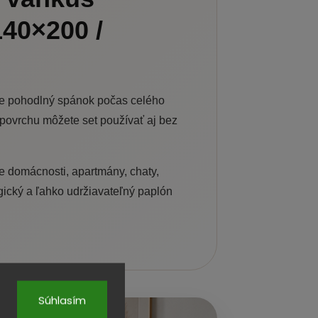
140×200 /
pre pohodlný spánok počas celého
 povrchu môžete set používať aj bez
e domácnosti, apartmány, chaty,
rgický a ľahko udržiavateľný paplón
Súhlasím