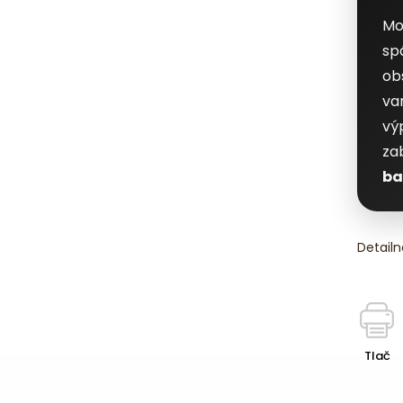
Mo
spá
ob
va
vý
za
ba
Detailn
Tlač