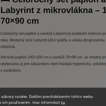
Labyrint z mikrovlákna – 
70×90 cm
Celoročný set paplón a vankúš Labyrint je praktické riešenie 
roka. Moderný vzor Labyrint oživí spálňu a vďaka dizajnovému
obliečok.
Set tvorí paplón 140×200 cm a vankúš 70×90 cm. Je vhodný pr
ubytovania aj pre zákazníkov, ktorí hľadajú hygienický, antiale
s vankúšom.
 súbory cookie. Ďalším prechádzaním tohto webu
s ich používaním. Viac informácií
tu
.