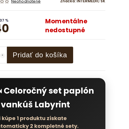
Značka:
INTERMEDIC SK
Neohodnotené
Momentálne
37 %
40
nedostupné
Pridať do košíka
️ Celoročný set paplón
 vankúš Labyrint
i kúpe 1 produktu získate
tomaticky 2 kompletné sety.