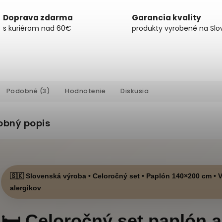
Doprava zdarma
Garancia kvality
s kuriérom nad 60€
produkty vyrobené na Slo
Podobné (3)
Hodnotenie
Diskusia
obný popis
🇸🇰 Slovenská výroba • Celoročný set • Paplón 140×200 cm •
alergikov
🛏️ Celoročný set paplón 