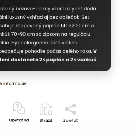
derný béžovo-čierny vzor Labyrint dodá
lni luxusný vzhľad aj bez obliečok. Set
sahuje štepovaný paplón 140×200 cm a
nkúš 70×90 cm so zipsom na reguláciu
plne. Hypoalergénne duté vlákno
bezpečuje pohodlie počas celého roka.
V
lení dostanete 2× paplón a 2× vankúš.
é informácie
Opýtať sa
Strážiť
Zdieľať