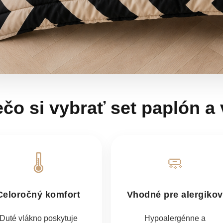
ečo si vybrať set paplón a
🌡️
🧼
Celoročný komfort
Vhodné pre alergikov
Duté vlákno poskytuje
Hypoalergénne a