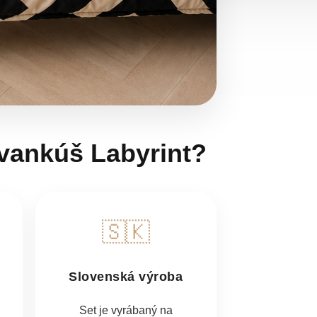
 vankúš Labyrint?
🇸🇰
Slovenská výroba
Set je vyrábaný na