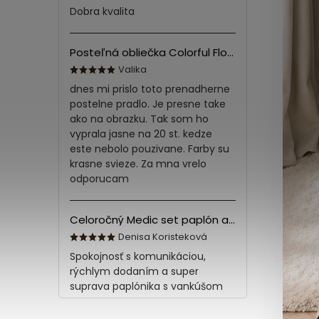
Dobra kvalita
Posteľná obliečka Colorful Flowers Modrá 140x200/70x90 cm
Valika
dnes mi prislo toto prenadherne
postelne pradlo. Je presne take
ako na obrazku. Tak som ho
vyprala jasne na 20 st. kedze
este nebolo pouzivane. Farby su
krasne svieze. Za mna vrelo
odporucam
Celoročný Medic set paplón a vankúš z bavlny
Denisa Koristeková
Spokojnosť s komunikáciou,
rýchlym dodaním a super
suprava paplónika s vankúšom