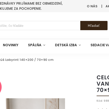
BJEDNÁVKY PRIJÍMAME BEZ OBMEDZENÍ,
O NÁS
A
AKUJEME ZA POCHOPENIE.
Hľadať
NOVINKY
SPÁLŇA
DETSKÁ IZBA
SEDACIE V
úš Labyrint 140×200 / 70×90 cm
CEL
VAN
70×
Kód:
98