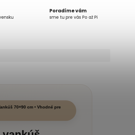
Poradíme vám
vensku
sme tu pre vás Po až Pi
 Vankúš 70×90 cm • Vhodné pre
a vankúš