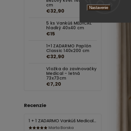
Béžový Kvet 140x200
cm
Nastavenie
€32,90
5 ks Vankúš MEDICAL
hladký 40x40 cm
€15
1+1 ZADARMO Paplón
Classic 140x200 cm
€32,90
Vložka do zavinovačky
Medical - letná
73x73cm
€7,20
Recenzie
1 + 1 ZADARMO Vankúš Medical 70x90 cm
Marta Borska