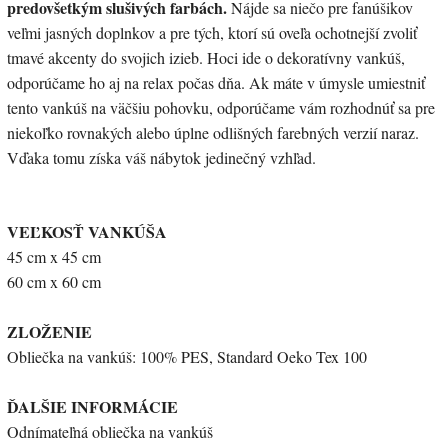
predovšetkým slušivých farbách.
Nájde sa niečo pre fanúšikov
veľmi jasných doplnkov a pre tých, ktorí sú oveľa ochotnejší zvoliť
tmavé akcenty do svojich izieb. Hoci ide o dekoratívny vankúš,
odporúčame ho aj na relax počas dňa. Ak máte v úmysle umiestniť
tento vankúš na väčšiu pohovku, odporúčame vám rozhodnúť sa pre
niekoľko rovnakých alebo úplne odlišných farebných verzií naraz.
Vďaka tomu získa váš nábytok jedinečný vzhľad.
VEĽKOSŤ VANKÚŠA
45 cm x 45 cm
60 cm x 60 cm
ZLOŽENIE
Obliečka na vankúš: 100% PES, Standard Oeko Tex 100
ĎALŠIE INFORMÁCIE
Odnímateľná obliečka na vankúš