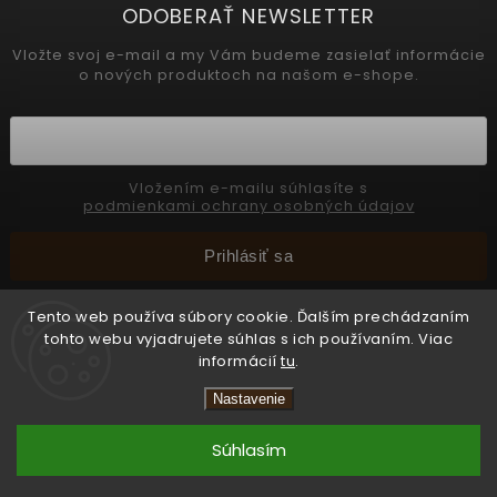
ODOBERAŤ NEWSLETTER
Vložte svoj e-mail a my Vám budeme zasielať informácie
o nových produktoch na našom e-shope.
Vložením e-mailu súhlasíte s
podmienkami ochrany osobných údajov
Prihlásiť sa
Tento web používa súbory cookie. Ďalším prechádzaním
tohto webu vyjadrujete súhlas s ich používaním. Viac
Copyright 2026
INTERMEDIC SK
. Všetky práva vyhradené.
informácií
tu
.
Upraviť nastavenie cookies
Nastavenie
Vytvořil
Shoptet
Súhlasím