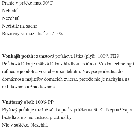
Pranie v práčke max 30°C
Nebieliť
Nežehliť
Nečistite na sucho
Rozmery sa môžu líšiť o +/- 5%
Vonkajší poťah:
zamatová poťahová látka (plyš), 100% PES
Poťahová látka je mäkká látka s hladkou textúrou. Vďaka technológii
rafinácie je odolná voči absorpcii tekutín. Navyše je ideálna do
domácností majiteľov domácich zvierat, pretože nie je náchylná na
nafukovanie a žmolkovanie.
Vnútorný obal:
100% PP
Plyšový poťah je možné sňať a prať v práčke na 30°C. Nepoužívajte
bielidlá ani silné čistiace prostriedky.
Nie v sušičke. Nežehliť.