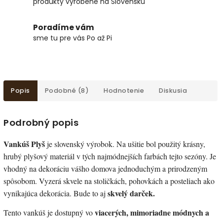
produkty vyrobené na Slovensku
Poradíme vám
sme tu pre vás Po až Pi
Popis
Podobné (8)
Hodnotenie
Diskusia
Podrobný popis
Vankúš Plyš
je slovenský výrobok. Na ušitie bol použitý krásny,
hrubý plyšový materiál v tých najmódnejších farbách tejto sezóny. Je
vhodný na dekoráciu vášho domova jednoduchým a prirodzeným
spôsobom. Vyzerá skvele na stoličkách, pohovkách a posteliach ako
skvelý darček.
vynikajúca dekorácia. Bude to aj
viacerých, mimoriadne módnych a
Tento vankúš je dostupný vo