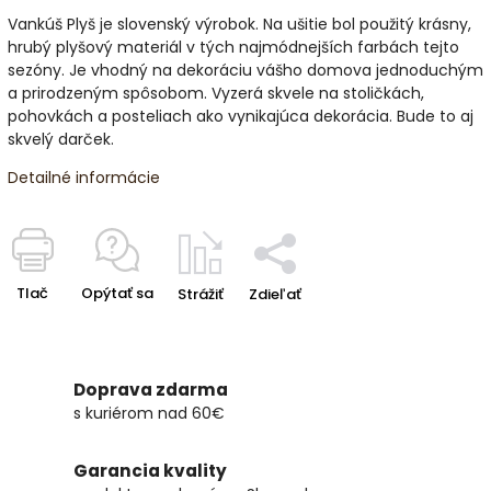
Vankúš Plyš je slovenský výrobok. Na ušitie bol použitý krásny,
hrubý plyšový materiál v tých najmódnejších farbách tejto
sezóny. Je vhodný na dekoráciu vášho domova jednoduchým
a prirodzeným spôsobom. Vyzerá skvele na stoličkách,
pohovkách a posteliach ako vynikajúca dekorácia. Bude to aj
skvelý darček.
Detailné informácie
Tlač
Opýtať sa
Strážiť
Zdieľať
Doprava zdarma
s kuriérom nad 60€
Garancia kvality