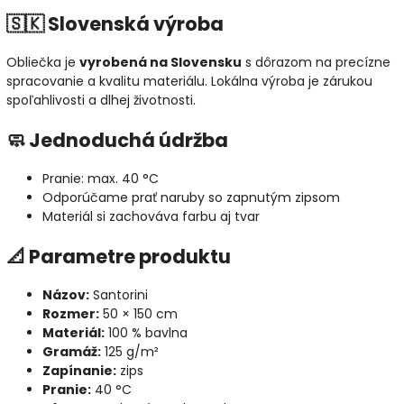
🇸🇰 Slovenská výroba
Obliečka je
vyrobená na Slovensku
s dôrazom na precízne
spracovanie a kvalitu materiálu. Lokálna výroba je zárukou
spoľahlivosti a dlhej životnosti.
🧼 Jednoduchá údržba
Pranie: max. 40 °C
Odporúčame prať naruby so zapnutým zipsom
Materiál si zachováva farbu aj tvar
📐 Parametre produktu
Názov:
Santorini
Rozmer:
50 × 150 cm
Materiál:
100 % bavlna
Gramáž:
125 g/m²
Zapínanie:
zips
Pranie:
40 °C