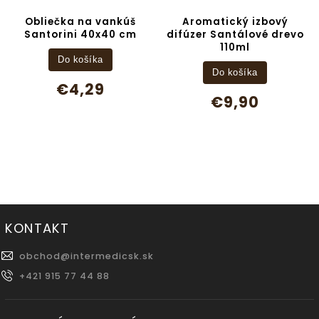
Obliečka na vankúš
Aromatický izbový
Santorini 40x40 cm
difúzer Santálové drevo
110ml
Do košíka
Do košíka
€4,29
€9,90
KONTAKT
obchod
@
intermedicsk.sk
+421 915 77 44 88