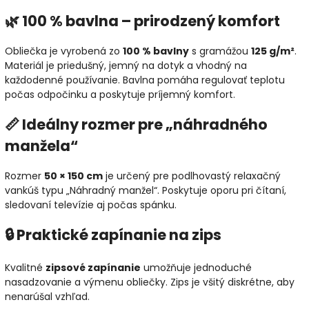
🌿 100 % bavlna – prirodzený komfort
Obliečka je vyrobená zo
100 % bavlny
s gramážou
125 g/m²
.
Materiál je priedušný, jemný na dotyk a vhodný na
každodenné používanie. Bavlna pomáha regulovať teplotu
počas odpočinku a poskytuje príjemný komfort.
📏 Ideálny rozmer pre „náhradného
manžela“
Rozmer
50 × 150 cm
je určený pre podlhovastý relaxačný
vankúš typu „Náhradný manžel“. Poskytuje oporu pri čítaní,
sledovaní televízie aj počas spánku.
🔒 Praktické zapínanie na zips
Kvalitné
zipsové zapínanie
umožňuje jednoduché
nasadzovanie a výmenu obliečky. Zips je všitý diskrétne, aby
nenarúšal vzhľad.