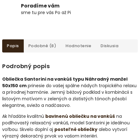
Poradíme vám
sme tu pre vás Po až Pi
Popis
Podobné (8)
Hodnotenie
Diskusia
Podrobný popis
Obliečka Santorini na vankúš typu Náhradný manžel
50x150 cm
prinesie do vašej spálne nádych tropického relaxu
a prírodnej harmónie. Jemný béžový podklad v kombinácii s
listovým motívom v zelených a zlatistých tónoch pôsobí
elegantne, sviežo a nadčasovo.
Ak hľadáte kvalitnú
bavlnenú obliečku na vankúš
na
podlhovastý relaxačný vankúš, model Santorini je ideálnou
voľbou. Skvelo doplní aj
posteľné obliečky
alebo vytvorí
výrazný dekoračný prvok vo vašom interiéri.